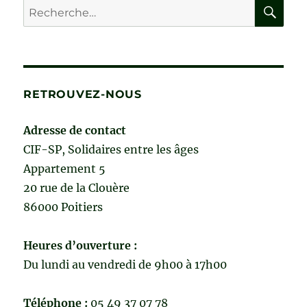
RE
Recherche
fainéants
pour :
RETROUVEZ-NOUS
Adresse de contact
CIF-SP, Solidaires entre les âges
Appartement 5
20 rue de la Clouère
86000 Poitiers
Heures d’ouverture :
Du lundi au vendredi de 9h00 à 17h00
Téléphone :
05 49 37 07 78