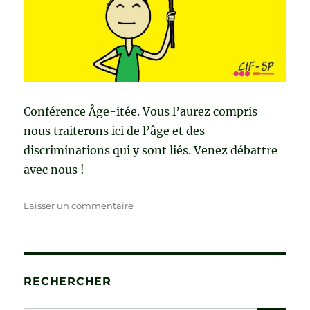
Conférence Âge-itée. Vous l’aurez compris
nous traiterons ici de l’âge et des
discriminations qui y sont liés. Venez débattre
avec nous !
sur
Laisser un commentaire
Les
vieux
roulent
mal
Les
RECHERCHER
jeunes
sont