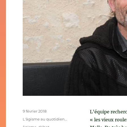
Publié
9 février 2018
L’équipe recherc
le
Catégories
L'âgisme au quotidien...
« les vieux roule
Étiquettes