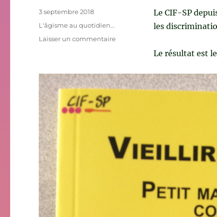
Publié
3 septembre 2018
Le CIF-SP depuis
le
Catégories
L'âgisme au quotidien...
les discriminatio
sur
Laisser un commentaire
Le
Le résultat est le
premier
guide
de
sensibilisation
à
l’âgisme
est
disponible!