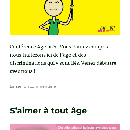
Conférence Âge-itée. Vous l’aurez compris
nous traiterons ici de l’âge et des
discriminations qui y sont liés. Venez débattre
avec nous !
sur
Laisser un commentaire
Les
vieux
roulent
S’aimer à tout âge
mal
Les
jeunes
sont