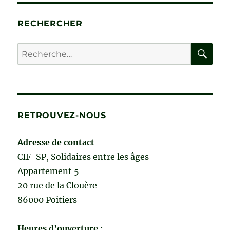
VIEILLISSEMENT
de
RECHERCHER
Michel
Billé
RE
Recherche
pour :
RETROUVEZ-NOUS
Adresse de contact
CIF-SP, Solidaires entre les âges
Appartement 5
20 rue de la Clouère
86000 Poitiers
Heures d’ouverture :