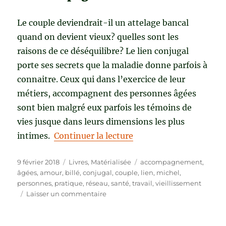
Le couple deviendrait-il un attelage bancal
quand on devient vieux? quelles sont les
raisons de ce déséquilibre? Le lien conjugal
porte ses secrets que la maladie donne parfois à
connaitre. Ceux qui dans l’exercice de leur
métiers, accompagnent des personnes âgées
sont bien malgré eux parfois les témoins de
vies jusque dans leurs dimensions les plus
de « LIEN CONJUGAL ET
intimes.
Continuer la lecture
Publié
Catégories
Étiquettes
9 février 2018
Livres
,
Matérialisée
accompagnement
,
le
âgées
,
amour
,
billé
,
conjugal
,
couple
,
lien
,
michel
,
personnes
,
pratique
,
réseau
,
santé
,
travail
,
vieillissement
sur
Laisser un commentaire
LIEN
CONJUGAL
ET