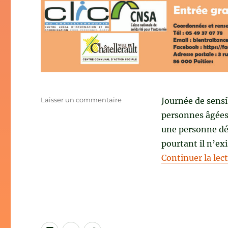
sur
Laisser un commentaire
Journée de sensi
S’aimer
personnes âgées
à
une personne dé
tout
âge
pourtant il n’ex
Continuer la lec