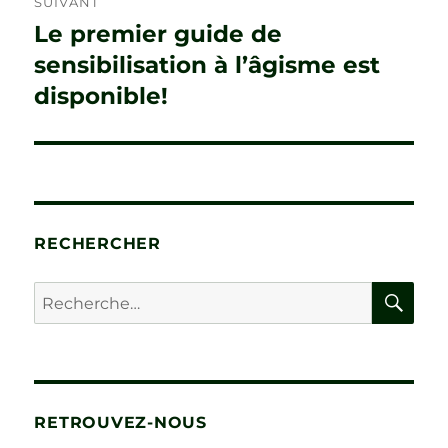
SUIVANT
Le premier guide de
Publication
suivante :
sensibilisation à l’âgisme est
disponible!
RECHERCHER
RE
Recherche
pour :
RETROUVEZ-NOUS