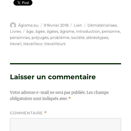
Auteur
Publié
Format
Catégories
Âgisme.eu
9 février 2018
Lien
Dématérialisée
,
le
Étiquettes
Livres
âge
,
âgée
,
âgées
,
âgisme
,
introduction
,
personne
,
personnes
,
préjugés
,
problème
,
société
,
stéréotypes
,
travail
,
travailleur
,
travailleurs
Laisser un commentaire
Votre adresse e-mail ne sera pas publiée.
Les champs
obligatoires sont indiqués avec
*
COMMENTAIRE
*