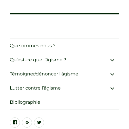
Qui sommes nous ?
ouvrir
Qu’est-ce que l’âgisme ?
le
sous-
menu
ouvrir
Témoigner/dénoncer l’âgisme
le
sous-
menu
ouvrir
Lutter contre l’âgisme
le
sous-
menu
Bibliographie
Facebook
CIF-
Twitter