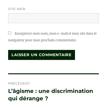
SITE WEB
Enregistrer mon nom, mon e-mail et mon site dans le
navigateur pour mon prochain commentaire.
Navigation
PRÉCÉDENT
de
L’âgisme : une discrimination
Publication
précédente :
qui dérange ?
l’article