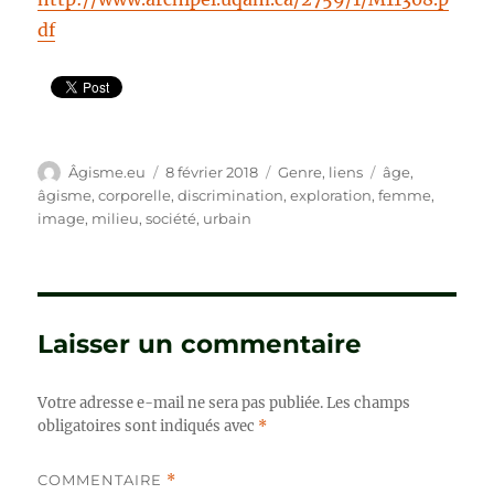
df
Auteur
Publié
Catégories
Étiquettes
Âgisme.eu
8 février 2018
Genre
,
liens
âge
,
le
âgisme
,
corporelle
,
discrimination
,
exploration
,
femme
,
image
,
milieu
,
société
,
urbain
Laisser un commentaire
Votre adresse e-mail ne sera pas publiée.
Les champs
obligatoires sont indiqués avec
*
COMMENTAIRE
*