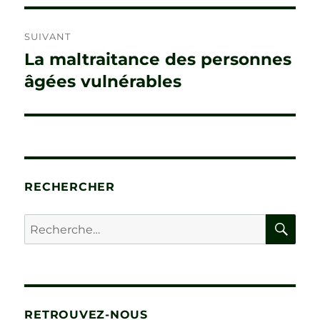
SUIVANT
La maltraitance des personnes
Publication
suivante :
âgées vulnérables
RECHERCHER
RE
Recherche
pour :
RETROUVEZ-NOUS