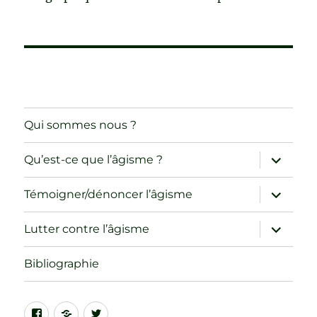
Qui sommes nous ?
ouvrir
Qu’est-ce que l’âgisme ?
le
sous-
menu
ouvrir
Témoigner/dénoncer l’âgisme
le
sous-
menu
ouvrir
Lutter contre l’âgisme
le
sous-
menu
Bibliographie
Facebook
CIF-
Twitter