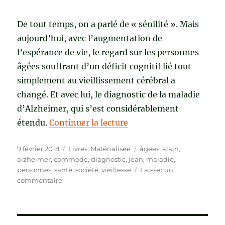
De tout temps, on a parlé de « sénilité ». Mais
aujourd’hui, avec l’augmentation de
l’espérance de vie, le regard sur les personnes
âgées souffrant d’un déficit cognitif lié tout
simplement au vieillissement cérébral a
changé. Et avec lui, le diagnostic de la maladie
d’Alzheimer, qui s’est considérablement
de « LA VIEILLESSE N’E
étendu.
Continuer la lecture
Publié
Catégories
Étiquettes
9 février 2018
Livres
,
Matérialisée
âgées
,
alain
,
le
alzheimer
,
commode
,
diagnostic
,
jean
,
maladie
,
personnes
,
santé
,
société
,
vieillesse
Laisser un
sur
commentaire
LA
VIEILLESSE
N’EST
PAS