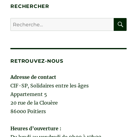
UNE
RECHERCHER
MALADIE
de
RE
Recherche
Alain
pour :
Jean
RETROUVEZ-NOUS
Adresse de contact
CIF-SP, Solidaires entre les âges
Appartement 5
20 rue de la Clouère
86000 Poitiers
Heures d’ouverture :
Du lundi au vendredi de 9h00 à 17h00