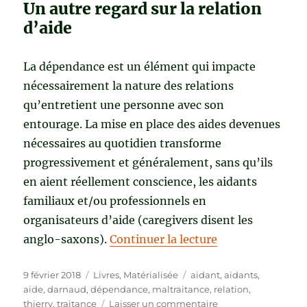
Un autre regard sur la relation
d’aide
La dépendance est un élément qui impacte
nécessairement la nature des relations
qu’entretient une personne avec son
entourage. La mise en place des aides devenues
nécessaires au quotidien transforme
progressivement et généralement, sans qu’ils
en aient réellement conscience, les aidants
familiaux et/ou professionnels en
organisateurs d’aide (caregivers disent les
de « DE LA MAL
anglo-saxons).
Continuer la lecture
Publié
Catégories
Étiquettes
9 février 2018
Livres
,
Matérialisée
aidant
,
aidants
,
le
aide
,
darnaud
,
dépendance
,
maltraitance
,
relation
,
sur
thierry
,
traitance
Laisser un commentaire