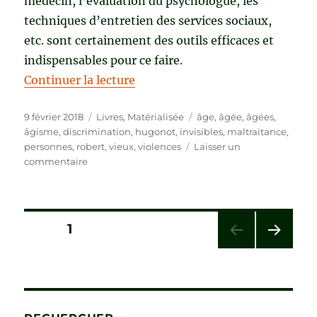
médecin, l’évaluation du psychologue, les
techniques d’entretien des services sociaux,
etc. sont certainement des outils efficaces et
indispensables pour ce faire.
de « VIOLENCES INVISIBLES de 
Continuer la lecture
Publié
Catégories
Étiquettes
9 février 2018
Livres
,
Matérialisée
âge
,
âgée
,
âgées
,
le
âgisme
,
discrimination
,
hugonot
,
invisibles
,
maltraitance
,
personnes
,
robert
,
vieux
,
violences
Laisser un
sur
commentaire
VIOLENCES
INVISIBLES
de
Robert
Pagination
PAGE
1
Hugonot
PAG
des
E
SUIV
publications
ANT
E