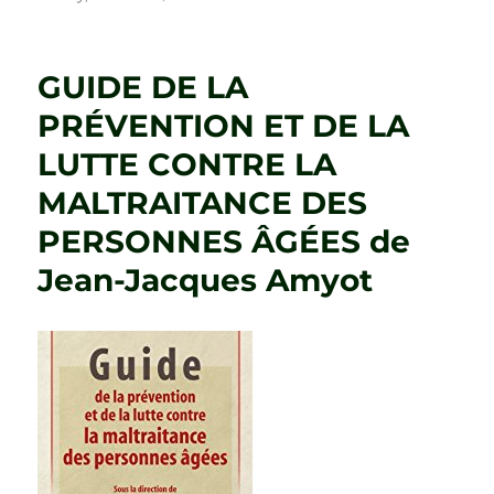
DE
LA
MALTRAITANCE
GUIDE DE LA
À
LA
PRÉVENTION ET DE LA
RELATION
LUTTE CONTRE LA
DE
TRAITANCE
MALTRAITANCE DES
de
Thierry
PERSONNES ÂGÉES de
Darnaud
Jean-Jacques Amyot