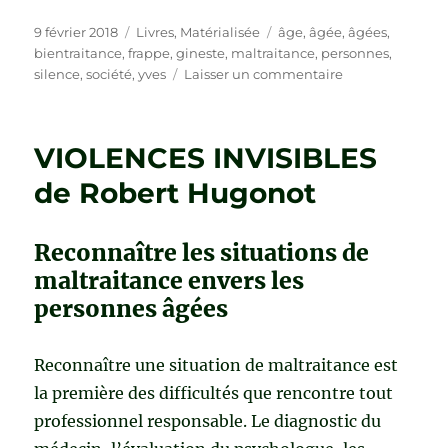
Publié
Catégories
Étiquettes
9 février 2018
Livres
,
Matérialisée
âge
,
âgée
,
âgées
,
le
bientraitance
,
frappe
,
gineste
,
maltraitance
,
personnes
,
sur
silence
,
société
,
yves
Laisser un commentaire
SILENCE,
ON
FRAPPE…
VIOLENCES INVISIBLES
de
Yves
de Robert Hugonot
Gineste
Reconnaître les situations de
maltraitance envers les
personnes âgées
Reconnaître une situation de maltraitance est
la première des difficultés que rencontre tout
professionnel responsable. Le diagnostic du