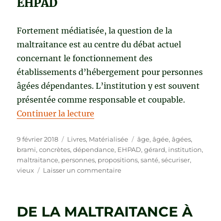
EHPAD
Fortement médiatisée, la question de la
maltraitance est au centre du débat actuel
concernant le fonctionnement des
établissements d’hébergement pour personnes
âgées dépendantes. L’institution y est souvent
présentée comme responsable et coupable.
de « CONTRE LA MALTRAITANCE
Continuer la lecture
Publié
Catégories
Étiquettes
9 février 2018
Livres
,
Matérialisée
âge
,
âgée
,
âgées
,
le
brami
,
concrètes
,
dépendance
,
EHPAD
,
gérard
,
institution
,
maltraitance
,
personnes
,
propositions
,
santé
,
sécuriser
,
sur
vieux
Laisser un commentaire
CONTRE
LA
MALTRAITANCE
DE LA MALTRAITANCE À
EN