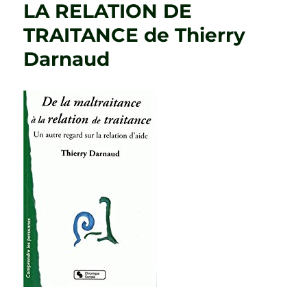
EHPAD
LA RELATION DE
de
TRAITANCE de Thierry
Gérard
Brami
Darnaud