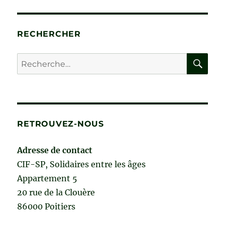
LA
PRÉVENTION
ET
RECHERCHER
DE
LA
RE
Recherche
LUTTE
pour :
CONTRE
LA
MALTRAITANCE
DES
PERSONNES
RETROUVEZ-NOUS
ÂGÉES
de
Jean-
Adresse de contact
Jacques
CIF-SP, Solidaires entre les âges
Amyot
Appartement 5
20 rue de la Clouère
86000 Poitiers