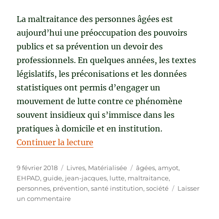
La maltraitance des personnes âgées est
aujourd’hui une préoccupation des pouvoirs
publics et sa prévention un devoir des
professionnels. En quelques années, les textes
législatifs, les préconisations et les données
statistiques ont permis d’engager un
mouvement de lutte contre ce phénomène
souvent insidieux qui s’immisce dans les
pratiques à domicile et en institution.
de « GUIDE DE LA PRÉVENTION
Continuer la lecture
Publié
Catégories
Étiquettes
9 février 2018
Livres
,
Matérialisée
âgées
,
amyot
,
le
EHPAD
,
guide
,
jean-jacques
,
lutte
,
maltraitance
,
personnes
,
prévention
,
santé institution
,
société
Laisser
sur
un commentaire
GUIDE
DE