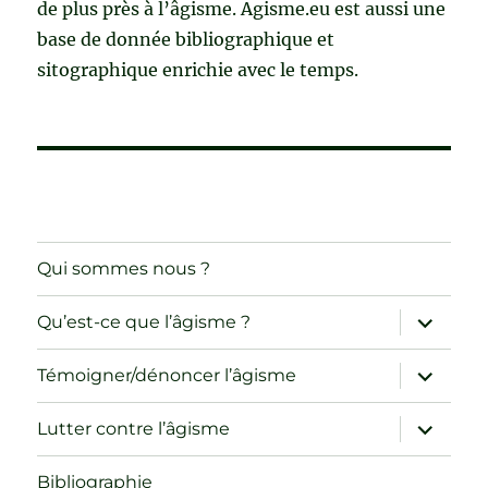
de plus près à l’âgisme. Agisme.eu est aussi une
base de donnée bibliographique et
sitographique enrichie avec le temps.
Qui sommes nous ?
ouvrir
Qu’est-ce que l’âgisme ?
le
sous-
menu
ouvrir
Témoigner/dénoncer l’âgisme
le
sous-
menu
ouvrir
Lutter contre l’âgisme
le
sous-
menu
Bibliographie