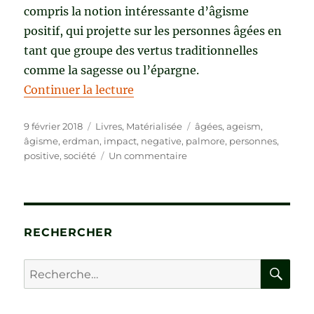
compris la notion intéressante d’âgisme
positif, qui projette sur les personnes âgées en
tant que groupe des vertus traditionnelles
comme la sagesse ou l’épargne.
de « AGEISM NEGATIVE & POSIT
Continuer la lecture
Publié
Catégories
Étiquettes
9 février 2018
Livres
,
Matérialisée
âgées
,
ageism
,
le
âgisme
,
erdman
,
impact
,
negative
,
palmore
,
personnes
,
sur
positive
,
société
Un commentaire
AGEISM
NEGATIVE
&
POSITIVE
de
RECHERCHER
Erdman
B.
RE
Recherche
Palmore
pour :