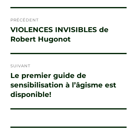
Navigation
PRÉCÉDENT
de
VIOLENCES INVISIBLES de
Publication
précédente :
Robert Hugonot
l’article
SUIVANT
Le premier guide de
Publication
suivante :
sensibilisation à l’âgisme est
disponible!