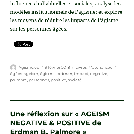
influences individuelles et sociales, analyse les
modèles institutionnels de l’âgisme; et explore
les moyens de réduire les impacts de l’âgisme
sur les personnes âgées.
Auteur
Publié
Catégories
Étiquett
Âgisme.eu
9 février 2018
Livres
,
Matérialisée
le
âgées
,
ageism
,
âgisme
,
erdman
,
impact
,
negative
,
palmore
,
personnes
,
positive
,
société
Une réflexion sur « AGEISM
NEGATIVE & POSITIVE de
Erdman B. Palmore »