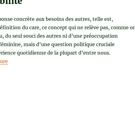
bilité
onse concrète aux besoins des autres, telle est,
définition du care, ce concept qui ne relève pas, comme o
u, du seul souci des autres ni d’une préoccupation
éminine, mais d’une question politique cruciale
rience quotidienne de la plupart d’entre nous.
de « QU’EST-CE QUE LE CARE ? de Pascale Molinier, S
ture