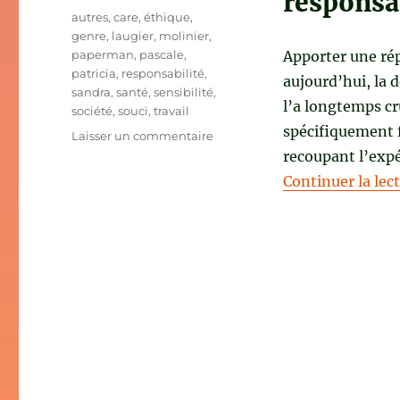
responsa
Étiquettes
autres
,
care
,
éthique
,
genre
,
laugier
,
molinier
,
paperman
,
pascale
,
Apporter une rép
patricia
,
responsabilité
,
aujourd’hui, la 
sandra
,
santé
,
sensibilité
,
l’a longtemps cr
société
,
souci
,
travail
spécifiquement f
sur
Laisser un commentaire
QU’EST-
recoupant l’expé
CE
Continuer la lec
QUE
LE
CARE
?
de
Pascale
Molinier,
Sandra
Laugier
et
Patricia
Paperman