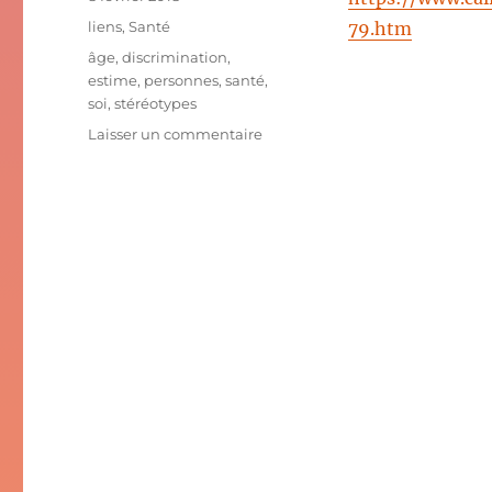
le
Catégories
liens
,
Santé
79.htm
Étiquettes
âge
,
discrimination
,
estime
,
personnes
,
santé
,
soi
,
stéréotypes
sur
Laisser un commentaire
Stéréotypes
liés
à
l’âge,
estime
de
soi
et
santé
perçue