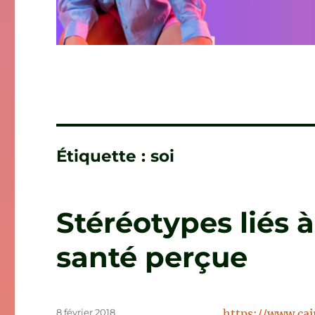
Étiquette :
soi
Stéréotypes liés à
santé perçue
Publié
8 février 2018
https://www.cai