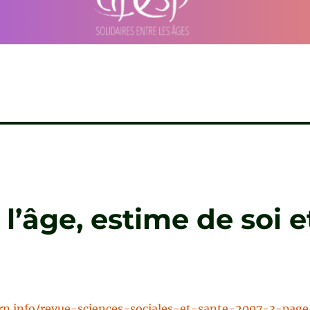
 l’âge, estime de soi e
rn.info/revue-sciences-sociales-et-sante-2007-3-page