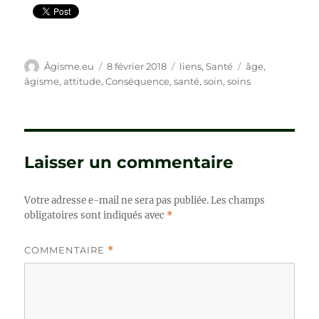
Auteur
Publié
Catégories
Étiquettes
Âgisme.eu
8 février 2018
liens
,
Santé
âge
,
le
âgisme
,
attitude
,
Conséquence
,
santé
,
soin
,
soins
Laisser un commentaire
Votre adresse e-mail ne sera pas publiée.
Les champs
obligatoires sont indiqués avec
*
COMMENTAIRE
*