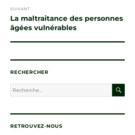
SUIVANT
La maltraitance des personnes
Publication
suivante :
âgées vulnérables
RECHERCHER
RE
Recherche
pour :
RETROUVEZ-NOUS