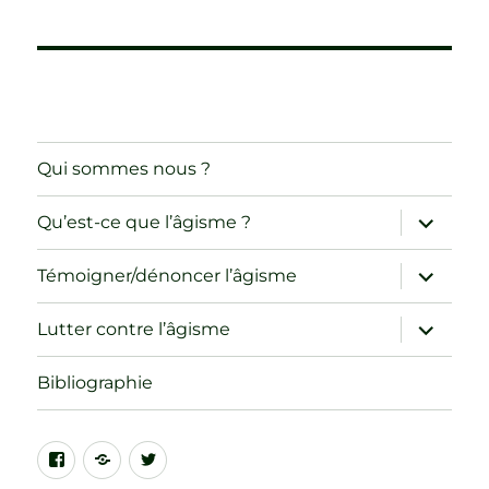
Qui sommes nous ?
ouvrir
Qu’est-ce que l’âgisme ?
le
sous-
menu
ouvrir
Témoigner/dénoncer l’âgisme
le
sous-
menu
ouvrir
Lutter contre l’âgisme
le
sous-
menu
Bibliographie
Facebook
CIF-
Twitter
SP