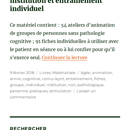
institution et entraînement
individuel
Ce matériel contient : 54 ateliers d’animation
de groupes de personnes sans pathologie
cognitive ; 91 fiches individuelles à utiliser avec
le patient en séance ou à lui confier pour qu’il
de « STIMULATIO
s’exerce seul.
Continuer la lecture
Publié
Catégories
Étiquettes
9 février 2018
Livres
,
Matérialisée
âgée
,
animation
,
le
annie
,
cognitive
,
cornu-leyrit
,
entraînement
,
fiches
,
groupe
,
individuel
,
institution
,
non
,
pathologique
,
personne
,
pratiques
,
stimulation
Laisser un
sur
commentaire
STIMULATION
COGNITIVE
DE
LA
PERSONNE
RECHERCHER