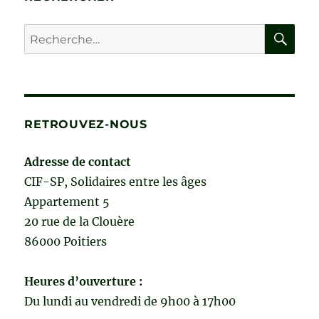
ÂGÉE
NON
RE
Recherche
PATHOLOGIQUE
pour :
de
Annie
Cornu-
Leyrit
RETROUVEZ-NOUS
Adresse de contact
CIF-SP, Solidaires entre les âges
Appartement 5
20 rue de la Clouère
86000 Poitiers
Heures d’ouverture :
Du lundi au vendredi de 9h00 à 17h00