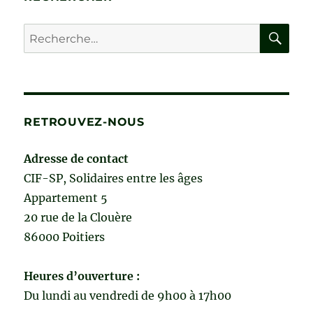
ÂGÉE
NON
RE
Recherche
PATHOLOGIQUE
pour :
de
Annie
Cornu-
Leyrit
RETROUVEZ-NOUS
Adresse de contact
CIF-SP, Solidaires entre les âges
Appartement 5
20 rue de la Clouère
86000 Poitiers
Heures d’ouverture :
Du lundi au vendredi de 9h00 à 17h00