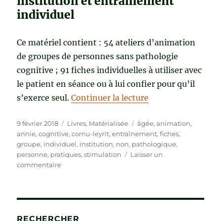
institution et entraînement
individuel
Ce matériel contient : 54 ateliers d’animation
de groupes de personnes sans pathologie
cognitive ; 91 fiches individuelles à utiliser avec
le patient en séance ou à lui confier pour qu’il
de « STIMULATIO
s’exerce seul.
Continuer la lecture
Publié
Catégories
Étiquettes
9 février 2018
Livres
,
Matérialisée
âgée
,
animation
,
le
annie
,
cognitive
,
cornu-leyrit
,
entraînement
,
fiches
,
groupe
,
individuel
,
institution
,
non
,
pathologique
,
personne
,
pratiques
,
stimulation
Laisser un
sur
commentaire
STIMULATION
COGNITIVE
DE
LA
PERSONNE
RECHERCHER