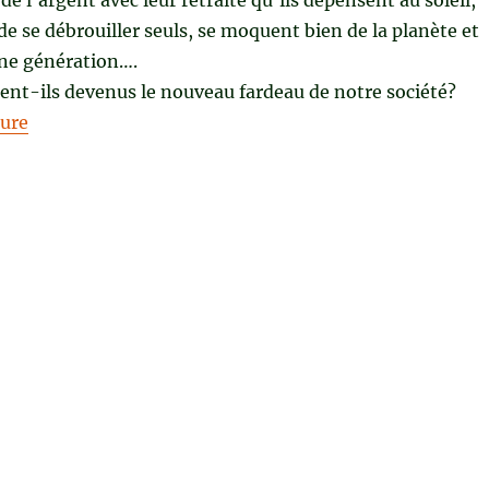
de l’argent avec leur retraite qu’ils dépensent au soleil,
de se débrouiller seuls, se moquent bien de la planète et
une génération….
ient-ils devenus le nouveau fardeau de notre société?
de « SILVER GÉNÉRATION de Serge Guérin »
ture