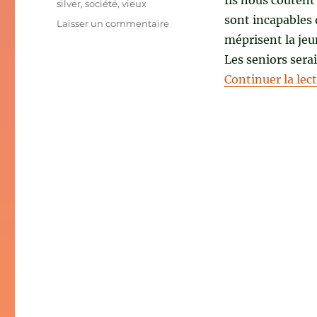
Ils nous coûtent 
silver
,
société
,
vieux
sont incapables 
sur
Laisser un commentaire
SILVER
méprisent la je
GÉNÉRATION
Les seniors sera
de
Continuer la lec
Serge
Guérin