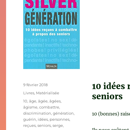
10 idées 
Publié
9 février 2018
le
Catégories
Livres
,
Matérialisée
seniors
Étiquettes
10
,
âge
,
âgée
,
âgées
,
âgisme
,
combattre
,
discrimination
,
génération
,
10 (bonnes) raiso
guérin
,
idées
,
personnes
,
reçues
,
seniors
,
serge
,