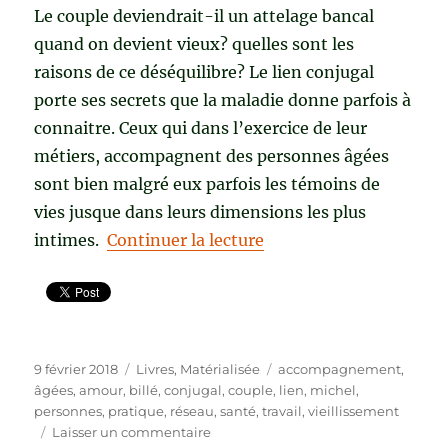
Le couple deviendrait-il un attelage bancal
quand on devient vieux? quelles sont les
raisons de ce déséquilibre? Le lien conjugal
porte ses secrets que la maladie donne parfois à
connaitre. Ceux qui dans l’exercice de leur
métiers, accompagnent des personnes âgées
sont bien malgré eux parfois les témoins de
vies jusque dans leurs dimensions les plus
de « LIEN CONJUGAL ET
intimes.
Continuer la lecture
Publié
Catégories
Étiquettes
9 février 2018
Livres
,
Matérialisée
accompagnement
,
le
âgées
,
amour
,
billé
,
conjugal
,
couple
,
lien
,
michel
,
personnes
,
pratique
,
réseau
,
santé
,
travail
,
vieillissement
sur
Laisser un commentaire