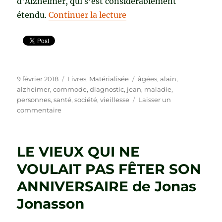
d’Alzheimer, qui s’est considérablement
de « LA VIEILLESSE N’E
étendu.
Continuer la lecture
Publié
Catégories
Étiquettes
9 février 2018
Livres
,
Matérialisée
âgées
,
alain
,
le
alzheimer
,
commode
,
diagnostic
,
jean
,
maladie
,
personnes
,
santé
,
société
,
vieillesse
Laisser un
sur
commentaire
LA
VIEILLESSE
N’EST
LE VIEUX QUI NE
PAS
UNE
VOULAIT PAS FÊTER SON
MALADIE
ANNIVERSAIRE de Jonas
de
Alain
Jonasson
Jean