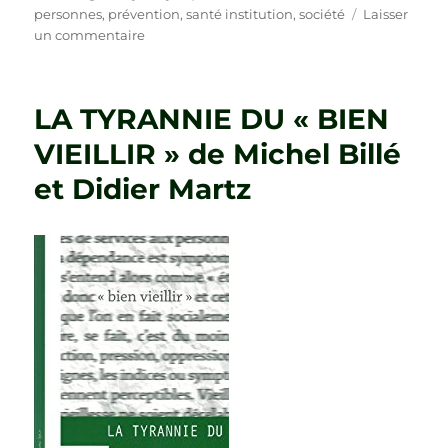
personnes
,
prévention
,
santé institution
,
société
Laisser
sur
un commentaire
GUIDE
DE
LA
LA TYRANNIE DU « BIEN
PRÉVENTION
ET
VIEILLIR » de Michel Billé
DE
et Didier Martz
LA
LUTTE
CONTRE
LA
MALTRAITANCE
DES
PERSONNES
ÂGÉES
de
Jean-
Jacques
Amyot