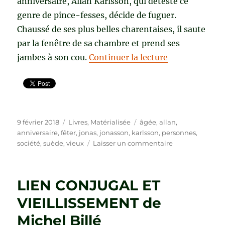
anniversaire, Allan Karlsson, qui déteste ce
genre de pince-fesses, décide de fuguer.
Chaussé de ses plus belles charentaises, il saute
par la fenêtre de sa chambre et prend ses
de « LE VIEU
jambes à son cou.
Continuer la lecture
Publié
Catégories
Étiquettes
9 février 2018
Livres
,
Matérialisée
âgée
,
allan
,
le
anniversaire
,
fêter
,
jonas
,
jonasson
,
karlsson
,
personnes
,
sur
société
,
suède
,
vieux
Laisser un commentaire
LE
VIEUX
QUI
LIEN CONJUGAL ET
NE
VOULAIT
VIEILLISSEMENT de
PAS
Michel Billé
FÊTER