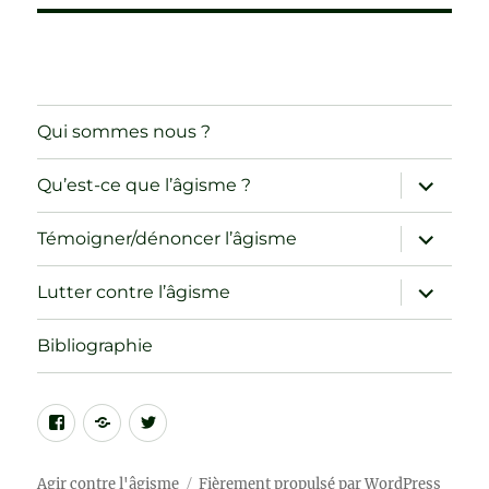
Qui sommes nous ?
ouvrir
Qu’est-ce que l’âgisme ?
le
sous-
menu
ouvrir
Témoigner/dénoncer l’âgisme
le
sous-
menu
ouvrir
Lutter contre l’âgisme
le
sous-
menu
Bibliographie
Facebook
CIF-
Twitter
SP
–
Agir contre l'âgisme
Fièrement propulsé par WordPress