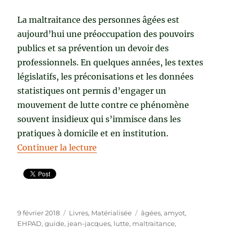
La maltraitance des personnes âgées est
aujourd’hui une préoccupation des pouvoirs
publics et sa prévention un devoir des
professionnels. En quelques années, les textes
législatifs, les préconisations et les données
statistiques ont permis d’engager un
mouvement de lutte contre ce phénomène
souvent insidieux qui s’immisce dans les
pratiques à domicile et en institution.
de « GUIDE DE LA PRÉVENTION
Continuer la lecture
Publié
Catégories
Étiquettes
9 février 2018
Livres
,
Matérialisée
âgées
,
amyot
,
le
EHPAD
,
guide
,
jean-jacques
,
lutte
,
maltraitance
,