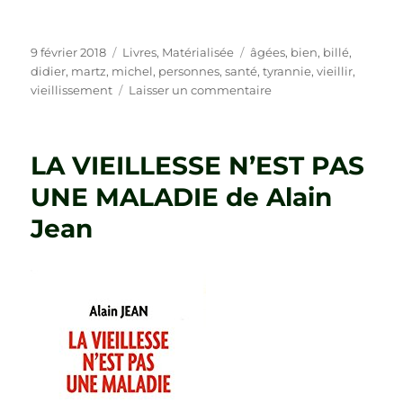
Publié
Catégories
Étiquettes
9 février 2018
Livres
,
Matérialisée
âgées
,
bien
,
billé
,
le
didier
,
martz
,
michel
,
personnes
,
santé
,
tyrannie
,
vieillir
,
sur
vieillissement
Laisser un commentaire
LA
TYRANNIE
DU
LA VIEILLESSE N’EST PAS
« BIEN
VIEILLIR »
UNE MALADIE de Alain
de
Jean
Michel
Billé
et
Didier
Martz