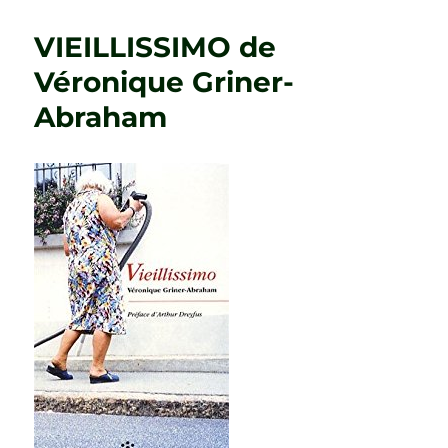
COGNITIVE
DE
VIEILLISSIMO de
LA
PERSONNE
Véronique Griner-
ÂGÉE
Abraham
NON
PATHOLOGIQUE
de
Annie
Cornu-
Leyrit