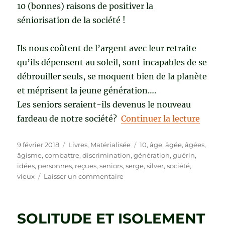
10 (bonnes) raisons de positiver la
séniorisation de la société !
Ils nous coûtent de l’argent avec leur retraite
qu’ils dépensent au soleil, sont incapables de se
débrouiller seuls, se moquent bien de la planète
et méprisent la jeune génération….
Les seniors seraient-ils devenus le nouveau
de « 
fardeau de notre société?
Continuer la lecture
Publié
Catégories
Étiquettes
9 février 2018
Livres
,
Matérialisée
10
,
âge
,
âgée
,
âgées
,
le
âgisme
,
combattre
,
discrimination
,
génération
,
guérin
,
idées
,
personnes
,
reçues
,
seniors
,
serge
,
silver
,
société
,
sur
vieux
Laisser un commentaire
SILVER
GÉNÉRATION
de
SOLITUDE ET ISOLEMENT
Serge