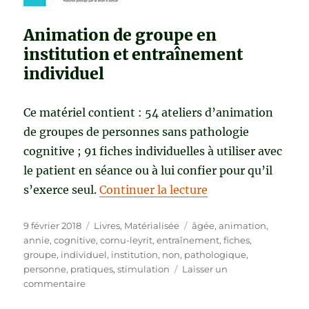
Animation de groupe en
institution et entraînement
individuel
Ce matériel contient : 54 ateliers d’animation
de groupes de personnes sans pathologie
cognitive ; 91 fiches individuelles à utiliser avec
le patient en séance ou à lui confier pour qu’il
de « STIMULATIO
s’exerce seul.
Continuer la lecture
Publié
Catégories
Étiquettes
9 février 2018
Livres
,
Matérialisée
âgée
,
animation
,
le
annie
,
cognitive
,
cornu-leyrit
,
entraînement
,
fiches
,
groupe
,
individuel
,
institution
,
non
,
pathologique
,
personne
,
pratiques
,
stimulation
Laisser un
sur
commentaire
STIMULATION