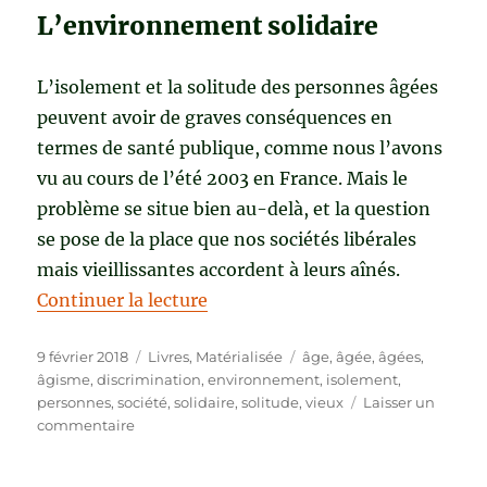
L’environnement solidaire
L’isolement et la solitude des personnes âgées
peuvent avoir de graves conséquences en
termes de santé publique, comme nous l’avons
vu au cours de l’été 2003 en France. Mais le
problème se situe bien au-delà, et la question
se pose de la place que nos sociétés libérales
mais vieillissantes accordent à leurs aînés.
de « SOLITUDE ET ISOLEMENT D
Continuer la lecture
Publié
Catégories
Étiquettes
9 février 2018
Livres
,
Matérialisée
âge
,
âgée
,
âgées
,
le
âgisme
,
discrimination
,
environnement
,
isolement
,
personnes
,
société
,
solidaire
,
solitude
,
vieux
Laisser un
sur
commentaire
SOLITUDE
ET