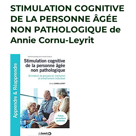
ISOLEMENT
STIMULATION COGNITIVE
DES
PERSONNES
DE LA PERSONNE ÂGÉE
ÂGÉES
NON PATHOLOGIQUE de
de
Philippe
Annie Cornu-Leyrit
Pitaud