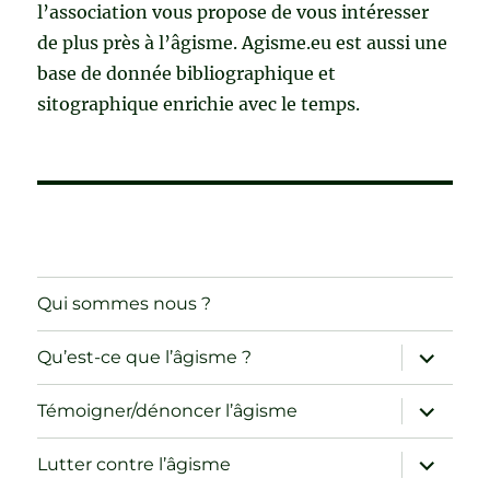
l’association vous propose de vous intéresser
de plus près à l’âgisme. Agisme.eu est aussi une
base de donnée bibliographique et
sitographique enrichie avec le temps.
Qui sommes nous ?
ouvrir
Qu’est-ce que l’âgisme ?
le
sous-
menu
ouvrir
Témoigner/dénoncer l’âgisme
le
sous-
menu
ouvrir
Lutter contre l’âgisme
le