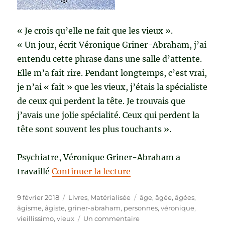
« Je crois qu’elle ne fait que les vieux ».
« Un jour, écrit Véronique Griner-Abraham, j’ai
entendu cette phrase dans une salle d’attente.
Elle m’a fait rire. Pendant longtemps, c’est vrai,
je n’ai « fait » que les vieux, j’étais la spécialiste
de ceux qui perdent la tête. Je trouvais que
j’avais une jolie spécialité. Ceux qui perdent la
tête sont souvent les plus touchants ».
Psychiatre, Véronique Griner-Abraham a
de « VIEILLISSIMO de 
travaillé
Continuer la lecture
Publié
Catégories
Étiquettes
9 février 2018
Livres
,
Matérialisée
âge
,
âgée
,
âgées
,
le
âgisme
,
âgiste
,
griner-abraham
,
personnes
,
véronique
,
sur
vieillissimo
,
vieux
Un commentaire